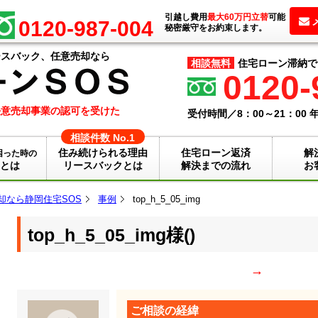
引越し費用
最大60万円立替
可能
0120-987-004
秘密厳守をお約束します。
ースバック、任意売却なら
相談無料
住宅ローン滞納で
0120-
任意売却事業の認可を受けた
受付時間／
8：00～21：00
年
相談件数 No.1
住み続けられる理由
住宅ローン返済
解
困った時の
とは
リースバックとは
解決までの流れ
お
却なら静岡住宅SOS
事例
top_h_5_05_img
top_h_5_05_img
様(
)
→
ご相談の経緯