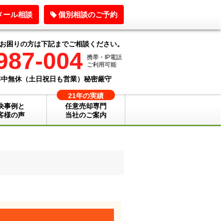
メール相談
個別相談のご予約
お困りの方は下記までご相談ください。
987-004
携帯・IP電話
ご利用可能
中無休（土日祝日も営業）
秘密厳守
21年の実績
決事例と
任意売却専門
客様の声
当社のご案内